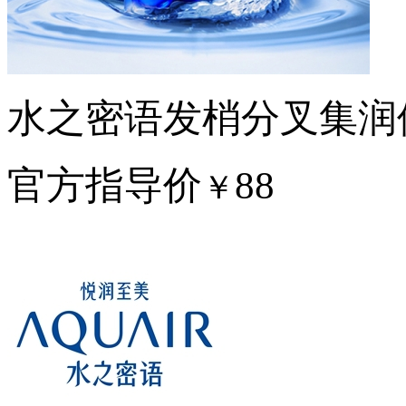
水之密语发梢分叉集润
官方指导价
88
￥