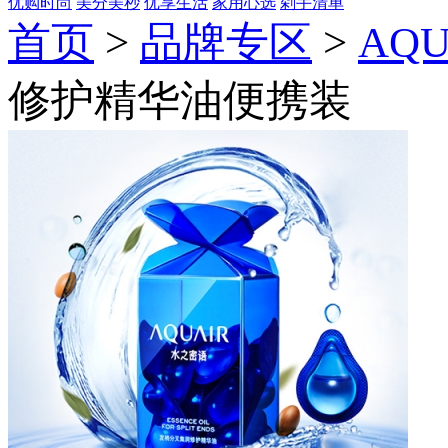
优购时尚
美分美秒
优享生活
家用心选
剁手清单
首页
>
品牌专区
>
AQ
修护精华油便携装