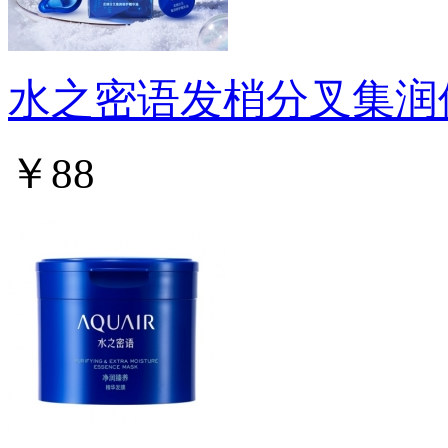
水之密语发梢分叉集润
￥88