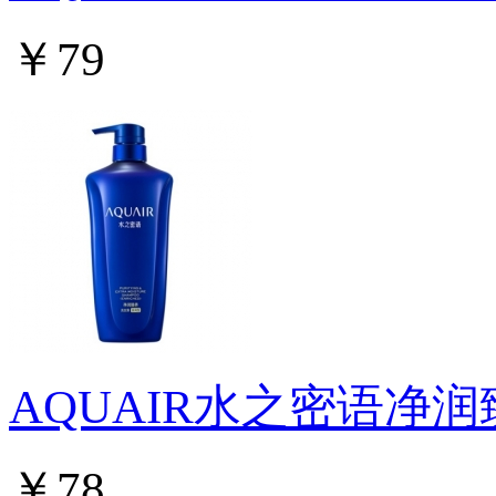
￥79
AQUAIR水之密语净
￥78