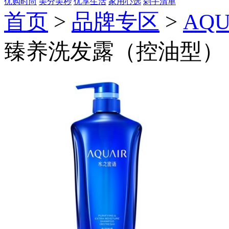
优购时尚
美分美秒
优享生活
家用心选
剁手清单
首页
>
品牌专区
>
AQ
臻养洗发露（控油型）