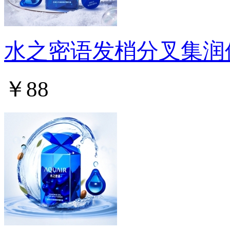
水之密语发梢分叉集润
￥88