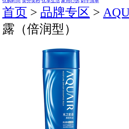
优购时尚
美分美秒
优享生活
家用心选
剁手清单
首页
>
品牌专区
>
AQ
露（倍润型）