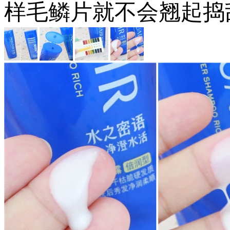
样毛鳞片就不会翘起捣