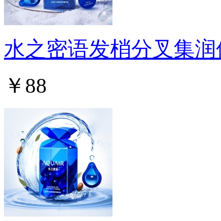
水之密语发梢分叉集润
￥88