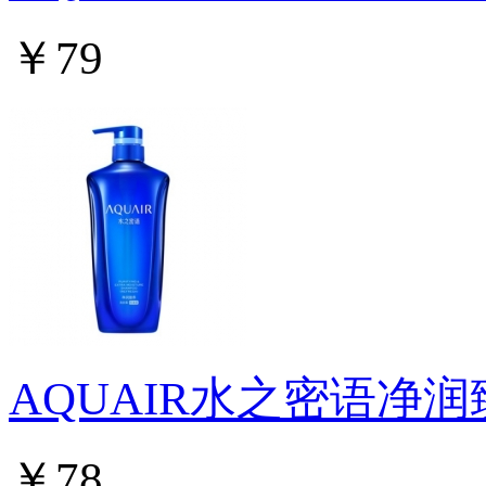
￥79
AQUAIR水之密语净
￥78