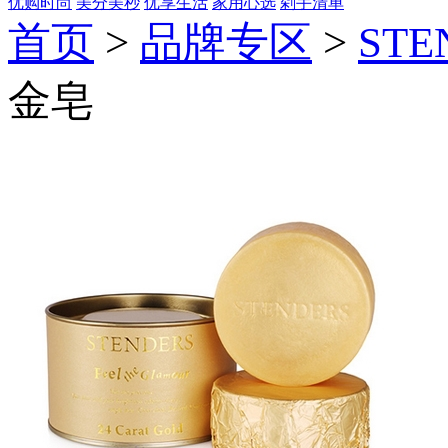
优购时尚
美分美秒
优享生活
家用心选
剁手清单
首页
>
品牌专区
>
STE
金皂