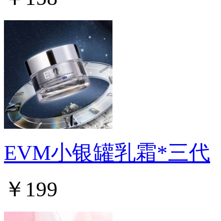
EVM小银罐乳霜*三代
￥199