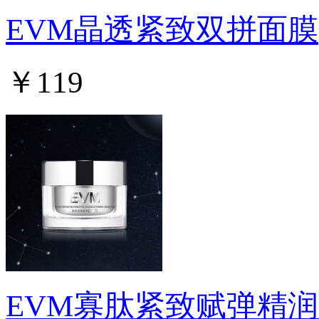
EVM晶透紧致双拼面膜
￥119
EVM寡肽紧致赋弹精