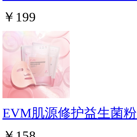
￥199
EVM肌源修护益生菌
￥158