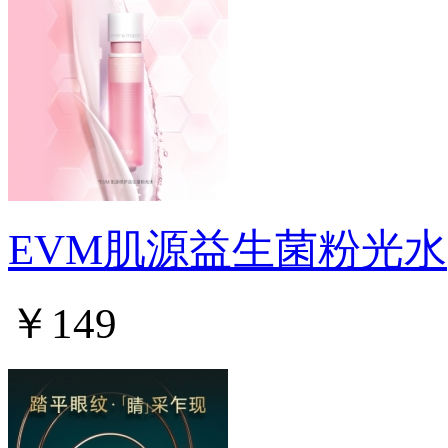
EVM肌源益生菌粉光水
￥149