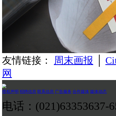
友情链接：
周末画报
│
Ci
网
授权声明
招聘信息
联系信息
广告服务
合作媒体
媒体动态
电话：(021)63353637-