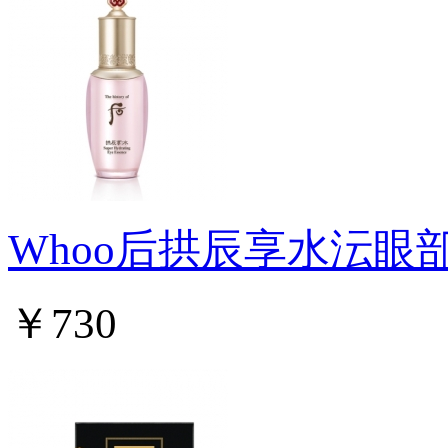
Whoo后拱辰享水沄眼
￥730