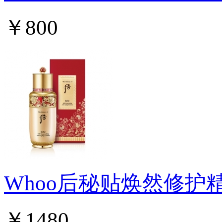
￥800
Whoo后秘贴焕然修护
￥1480