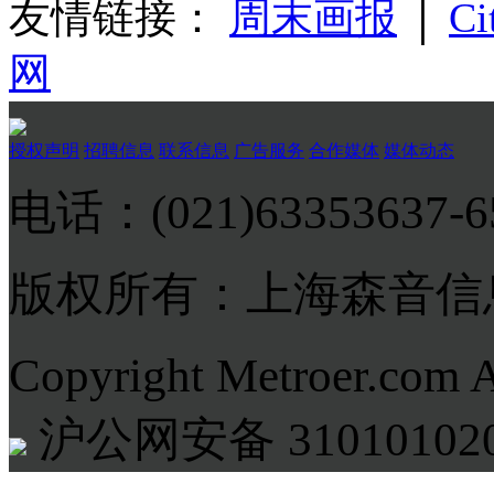
友情链接：
周末画报
│
Ci
网
授权声明
招聘信息
联系信息
广告服务
合作媒体
媒体动态
电话：(021)63353637-
版权所有：上海森音信
Copyright Metroer.com 
沪公网安备 310101020