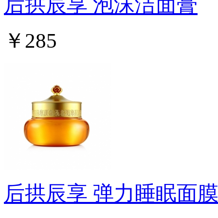
后拱辰享 泡沫洁面膏
￥285
后拱辰享 弹力睡眠面