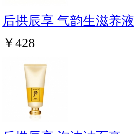
后拱辰享 气韵生滋养
￥428