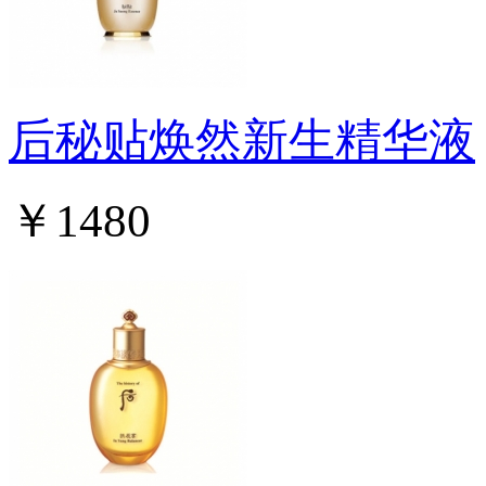
后秘贴焕然新生精华液
￥1480