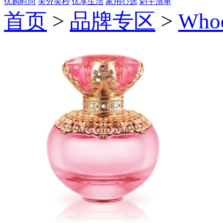
优购时尚
美分美秒
优享生活
家用心选
剁手清单
首页
>
品牌专区
>
Who