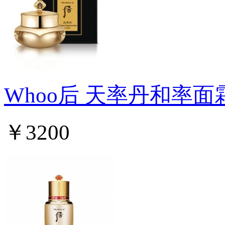
Whoo后 天率丹和率面
￥3200