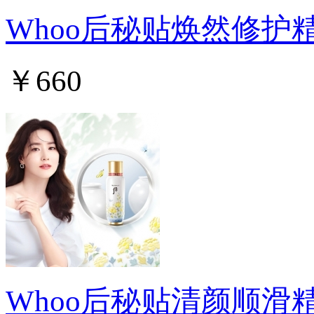
Whoo后秘贴焕然修护
￥660
Whoo后秘贴清颜顺滑