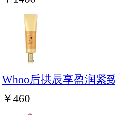
Whoo后拱辰享盈润紧
￥460