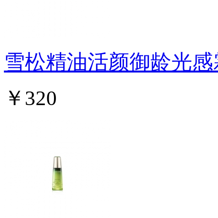
雪松精油活颜御龄光感
￥320