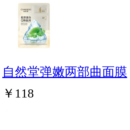
自然堂弹嫩两部曲面膜
￥118