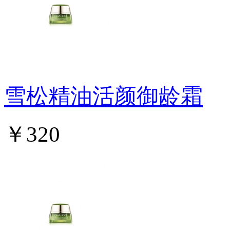
雪松精油活颜御龄霜
￥320