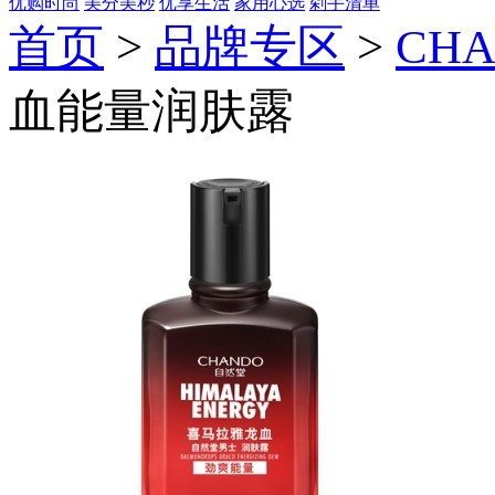
优购时尚
美分美秒
优享生活
家用心选
剁手清单
首页
>
品牌专区
>
CH
血能量润肤露