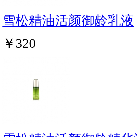
雪松精油活颜御龄乳液
￥320