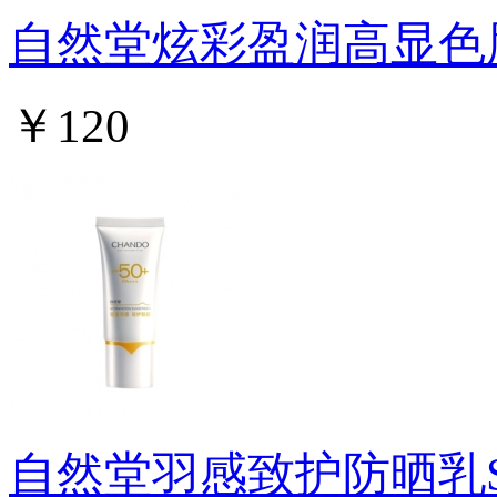
自然堂炫彩盈润高显色
￥120
自然堂羽感致护防晒乳SPF