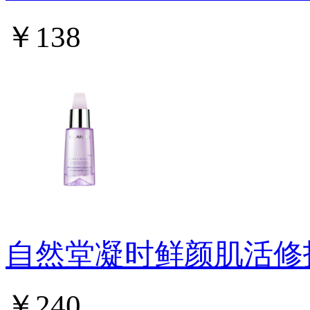
￥138
自然堂凝时鲜颜肌活修
￥240