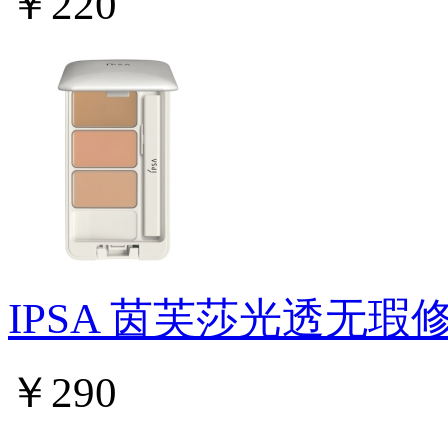
￥220
IPSA 茵芙莎光透无瑕
￥290