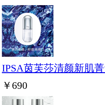
IPSA茵芙莎清颜新肌
￥690