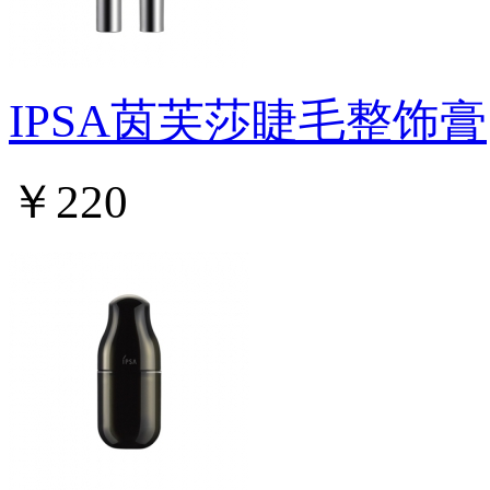
IPSA茵芙莎睫毛整饰膏
￥220