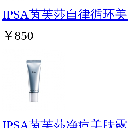
IPSA茵芙莎自律循环美
￥850
IPSA茵芙莎净痘美肤露