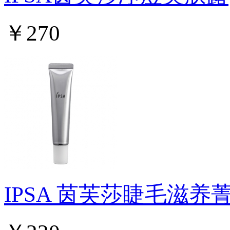
￥270
IPSA 茵芙莎睫毛滋养