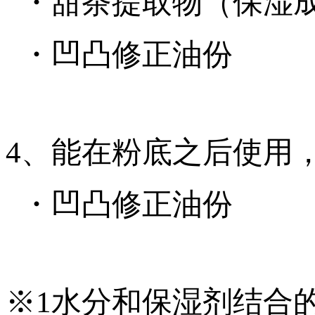
・甜茶提取物（保湿
・凹凸修正油份
4、能在粉底之后使用
・凹凸修正油份
※1水分和保湿剂结合的