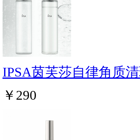
IPSA茵芙莎自律角质
￥290