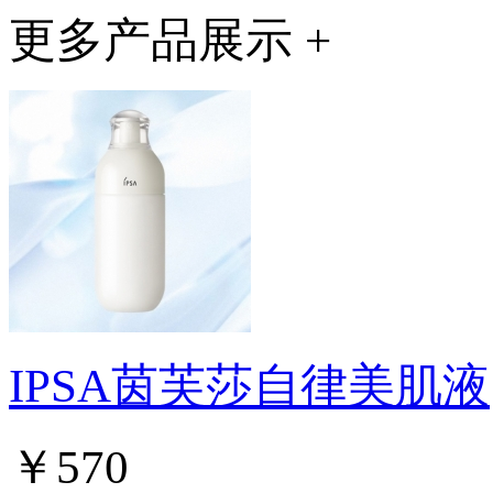
更多产品展示 +
IPSA茵芙莎自律美肌液
￥570