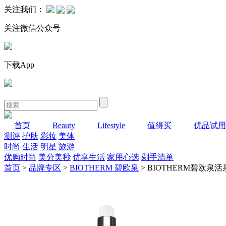
关注我们：
关注微信公众号
下载App
首页
Beauty
Lifestyle
值得买
优品试用
测评
护肤
彩妆
美体
时尚
生活
明星
旅游
优购时尚
美分美秒
优享生活
家用心选
剁手清单
首页
>
品牌专区
>
BIOTHERM 碧欧泉
> BIOTHERM碧欧泉