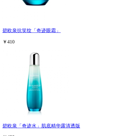
碧欧泉抗笑纹「奇迹眼霜」
￥410
碧欧泉「奇迹水」肌底精华露清透版