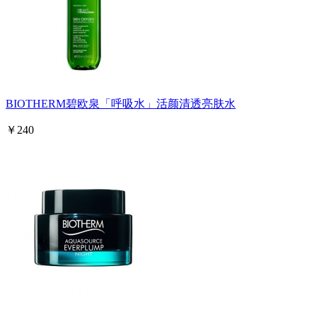
BIOTHERM碧欧泉「呼吸水」活颜清透亮肤水
￥240