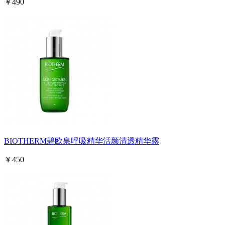
￥490
BIOTHERM碧欧泉呼吸精华活颜清透精华露
￥450