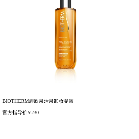
BIOTHERM碧欧泉活泉卸妆凝露
官方指导价
230
￥