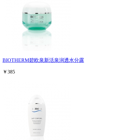
BIOTHERM碧欧泉新活泉润透水分露
￥385