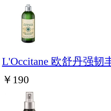
L'Occitane 欧舒
￥190