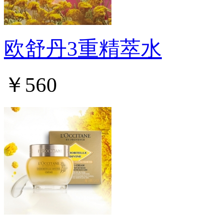
欧舒丹3重精萃水
￥560