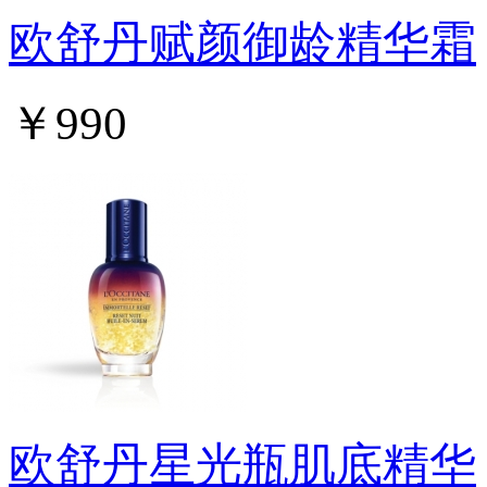
欧舒丹赋颜御龄精华霜
￥990
欧舒丹星光瓶肌底精华