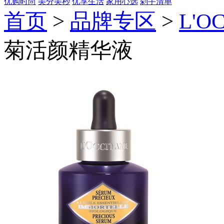
优购时尚
美分美秒
优享生活
家用心选
剁手清单
首页
>
品牌专区
>
L'O
菊活颜精华液