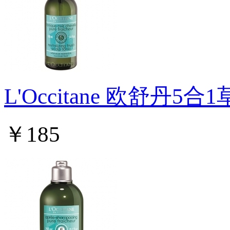
L'Occitane 欧舒
￥185