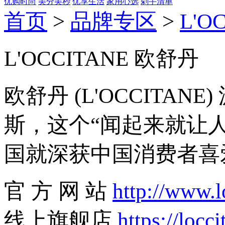
优购时尚
美分美秒
优享生活
家用心选
剁手清单
首页
>
品牌专区
>
L'O
L'OCCITANE 欧舒丹
欧舒丹 (L'OCCITA
斯，这个“闻起来就让人
国就深获中国消费者喜
官 方 网 站
http://www.l
线上旗舰店
https://locc