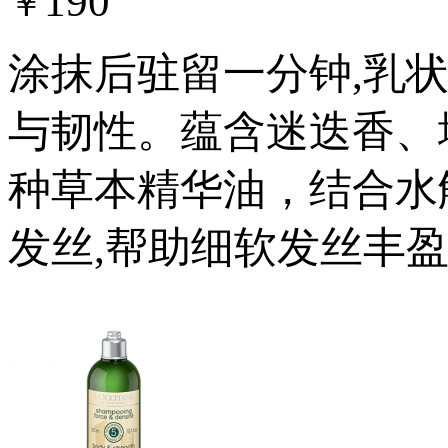
190
￥
涂抹后驻留一分钟,乳
与韧性。蕴含迷迭香、
种草本精华油，结合水
发丝,帮助细软发丝丰