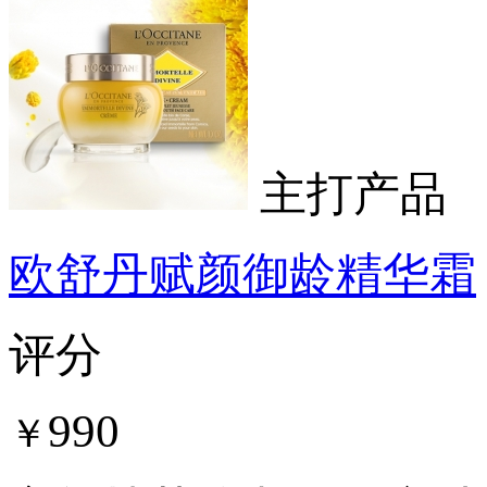
主打产品
欧舒丹赋颜御龄精华霜
评分
990
￥