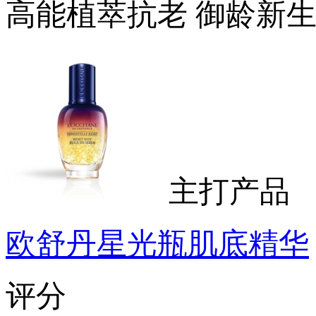
高能植萃抗老 御龄新
主打产品
欧舒丹星光瓶肌底精华
评分