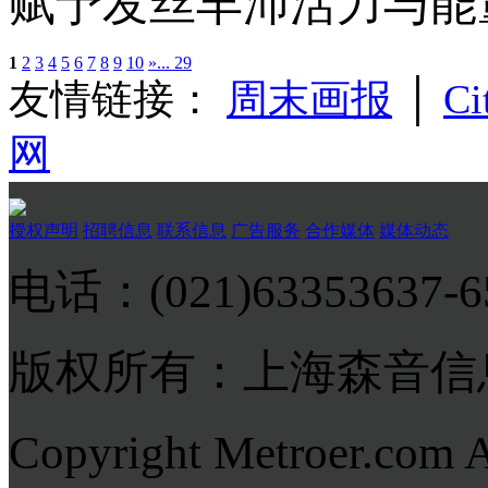
赋予发丝丰沛活力与能
1
2
3
4
5
6
7
8
9
10
»
... 29
友情链接：
周末画报
│
Ci
网
授权声明
招聘信息
联系信息
广告服务
合作媒体
媒体动态
电话：(021)63353637-
版权所有：上海森音信
Copyright Metroer.com 