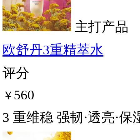
主打产品
欧舒丹3重精萃水
评分
560
￥
3 重维稳 强韧·透亮·保