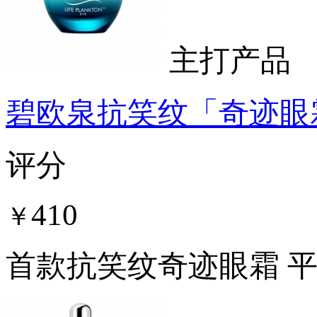
主打产品
碧欧泉抗笑纹「奇迹眼
评分
410
￥
首款抗笑纹奇迹眼霜 平