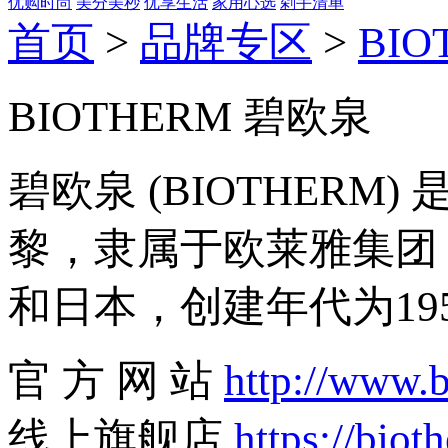
优购时尚
美分美秒
优享生活
家用心选
剁手清单
首页
>
品牌专区
>
BI
BIOTHERM 碧欧泉
碧欧泉 (BIOTHER
黎，隶属于欧莱雅集团 (
和日本，创建年代为19
官 方 网 站
http://www.
线上旗舰店
https://biot