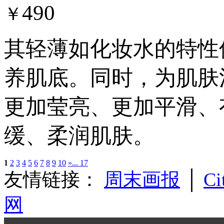
490
￥
其轻薄如化妆水的特性
养肌底。同时，为肌肤
更加莹亮、更加平滑、
缓、柔润肌肤。
1
2
3
4
5
6
7
8
9
10
»
... 17
友情链接：
周末画报
│
Ci
网