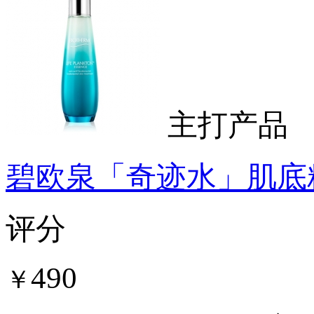
主打产品
碧欧泉「奇迹水」肌底
评分
490
￥