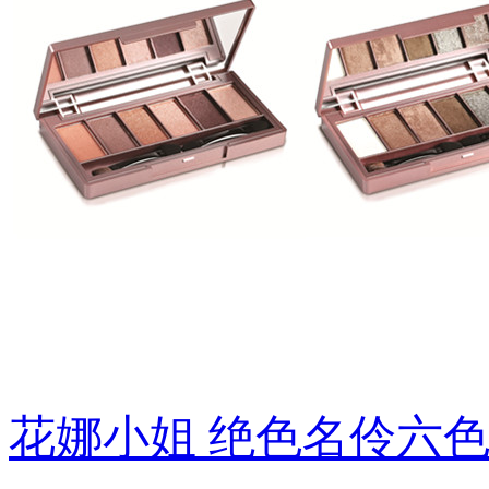
花娜小姐 绝色名伶六